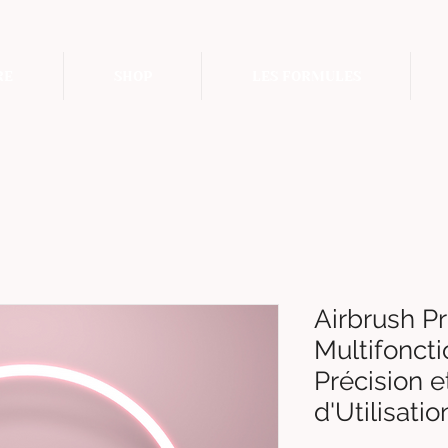
RE
SHOP
LES FORMULES
Airbrush P
Multifonct
Précision et
d'Utilisatio