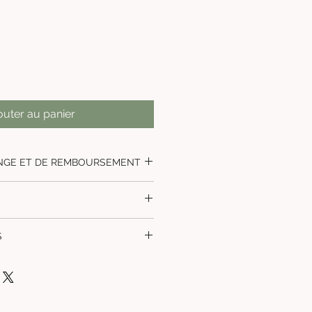
outer au panier
ANGE ET DE REMBOURSEMENT
ni repirs ni échangés.
t magasin ou en quelques jours a
S
ir a l'envois
ples
: L'airbrush est fourni avec
e 7 ml, 20 ml et 40 ml pour
rents besoins, que ce soit pour des
 des projets plus importants.