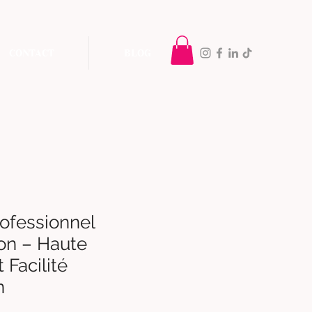
CONTACT
BLOG
rofessionnel
ion – Haute
 Facilité
n