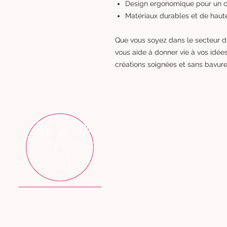
Design ergonomique pour un c
Matériaux durables et de haute
Que vous soyez dans le secteur 
vous aide à donner vie à vos idée
créations soignées et sans bavure
ACCUEIL
HISTOIRE
FORMULES
FORMATIONS EN LIGNE
ACTUALITÉS
DEVENIR MODÈLES
22 rue Sully ; 69006 LYON
tél: 07.66.14.61.41
N°d'activité : 846 919 248 69
E-mail: chanails5formation@gmail.com