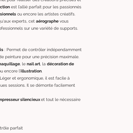
Charge facile
: É
ction
est l’allié parfait pour les passionnés
l'airbrush se rec
sionnels
ou encore les artistes créatifs.
autonomie idéale
u'aux experts, cet
aérographe
vous
Notice d’utilisati
ofessionnels sur une variété de supports.
détaillée est fou
rapide, que vous 
expérimenté.
Technologie Doub
is
: Permet de contrôler indépendamment
simultanément le 
é de peinture pour une précision maximale.
une application pr
aquillage
, le
nail art
, la
décoration de
Polyvalence
: Uti
u encore l’
illustration
.
art, la pâtisserie
 Léger et ergonomique, il est facile à
l’aérographie sur 
Design ergonom
es sessions. Il se démonte facilement
airbrush est conç
sans fatigue.
presseur silencieux
et tout le nécessaire
Facilité de netto
permet un nettoy
chaque utilisation
rôle parfait