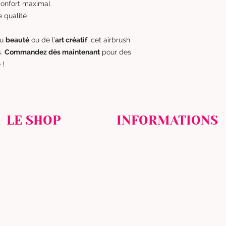
onfort maximal
 qualité
du
beauté
ou de l’
art créatif
, cet airbrush
s.
Commandez dès maintenant
pour des
 !
LE SHOP
INFORMATIONS
NOS PRODUITS
MENTIONS LÉGALES
MON COMPTE
PROTECTION DES DONNÉES
HISTORIQUE D'ACHAT
CONTACTEZ - NOUS