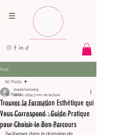
Post
All Posts
stephchanails5
All Posts
28 oct. 2024
3 min de lecture
Trouver la Formation Esthétique qui
Formations esthétique
Vous Correspond : Guide Pratique
Formation spécialiste du regard
pour Choisir le Bon Parcours
Formation prothésiste ongulaire
Se former dans le domaine de 