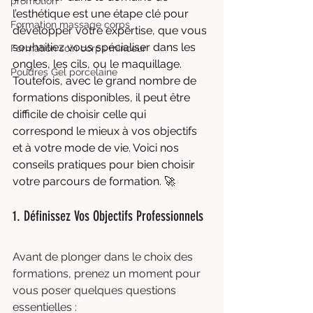
promotion
l’esthétique est une étape clé pour 
Formation massage corps
développer votre expertise, que vous 
souhaitiez vous spécialiser dans les 
Formation soin corps minceur
ongles, les cils, ou le maquillage. 
Poudres Gel porcelaine
Toutefois, avec le grand nombre de 
formations disponibles, il peut être 
difficile de choisir celle qui 
correspond le mieux à vos objectifs 
et à votre mode de vie. Voici nos 
conseils pratiques pour bien choisir 
votre parcours de formation. 🚀
1. Définissez Vos Objectifs Professionnels
Avant de plonger dans le choix des 
formations, prenez un moment pour 
vous poser quelques questions 
essentielles :