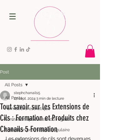
Post
All Posts
stephchanails5
All Posts
27 sept. 2024
3 min de lecture
Tout savoir sur les Extensions de
Formations esthétique
Cils : Formation et Produits chez
Formation spécialiste du regard
Chanails 5 Formation
Formation prothésiste ongulaire
Les extensions de cils sont devenues 