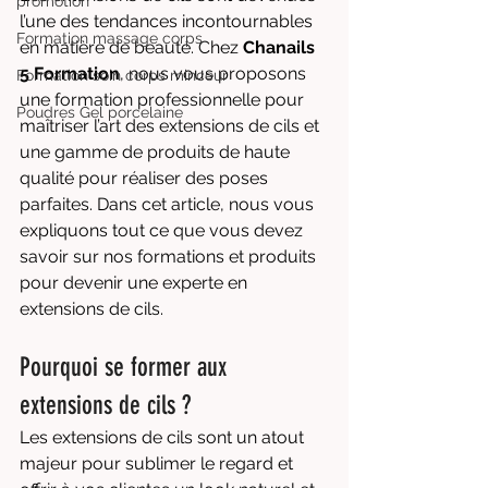
promotion
l’une des tendances incontournables 
Formation massage corps
en matière de beauté. Chez 
Chanails 
5 Formation
, nous vous proposons 
Formation soin corps minceur
une formation professionnelle pour 
Poudres Gel porcelaine
maîtriser l’art des extensions de cils et 
une gamme de produits de haute 
qualité pour réaliser des poses 
parfaites. Dans cet article, nous vous 
expliquons tout ce que vous devez 
savoir sur nos formations et produits 
pour devenir une experte en 
extensions de cils.
Pourquoi se former aux 
extensions de cils ?
Les extensions de cils sont un atout 
majeur pour sublimer le regard et 