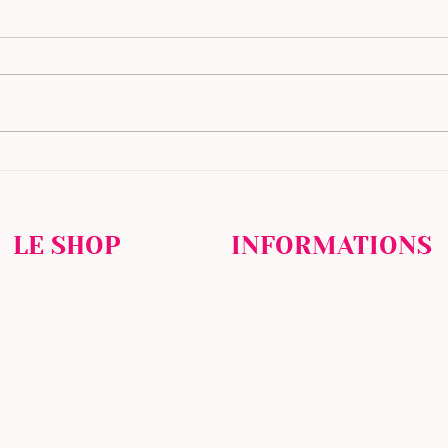
Formation massage Kobido à Lyon :
Poudre
maîtrisez le massage facial japonais
couleu
chez Chanails5 Formations
notre 
LE SHOP
INFORMATIONS
NOS PRODUITS
MENTIONS LÉGALES
MON COMPTE
PROTECTION DES DONNÉES
HISTORIQUE D'ACHAT
CONTACTEZ - NOUS