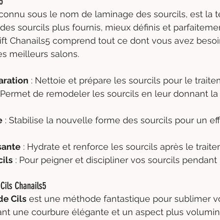
5
 connu sous le nom de laminage des sourcils, est la 
des sourcils plus fournis, mieux définis et parfaitemen
ift Chanails5 comprend tout ce dont vous avez besoi
es meilleurs salons.
aration
 : Nettoie et prépare les sourcils pour le trait
: Permet de remodeler les sourcils en leur donnant la
e
 : Stabilise la nouvelle forme des sourcils pour un ef
sante
 : Hydrate et renforce les sourcils après le trait
ils
 : Pour peigner et discipliner vos sourcils pendant
Cils Chanails5
e Cils
 est une méthode fantastique pour sublimer vo
nant une courbure élégante et un aspect plus volumi