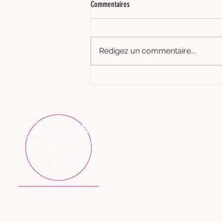
Commentaires
Rédigez un commentaire...
Quelle formation choisir pour se
spécialiser dans les techniques du
regard ? Extension de cils, Rehaussement
de cils ou Brow Lift ?
ACCUEIL
HISTOIRE
FORMULES
FORMATIONS EN LIGNE
ACTUALITÉS
DEVENIR MODÈLES
22 rue Sully ; 69006 LYON
tél: 07.66.14.61.41
N°d'activité : 846 919 248 69
E-mail: chanails5formation@gmail.com