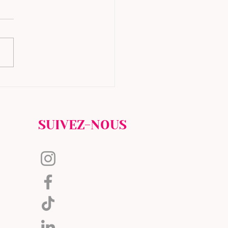
 Gel Porcelaine (Dip Powder) : des
rs professionnelles disponibles sur
e-shop Chanails5
SUIVEZ-NOUS
@CHANAILS5
@CHANAILS5
@CHANAILS5FORMATION
@CHANAILS5FORMATION