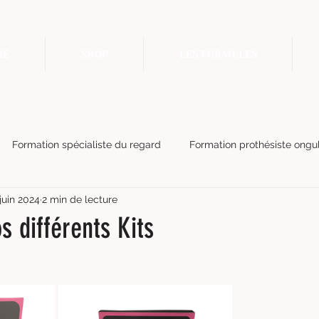
RE
SHOP
LES FORMULES
Formation spécialiste du regard
Formation prothésiste ongul
juin 2024
2 min de lecture
rmation soin corps minceur
Poudres Gel porcelaine
s différents Kits