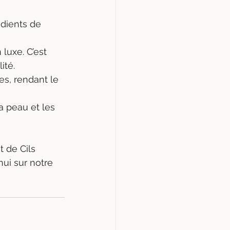
édients de 
luxe. C’est 
ité.
es, rendant le 
a peau et les 
 de Cils 
ui sur notre 