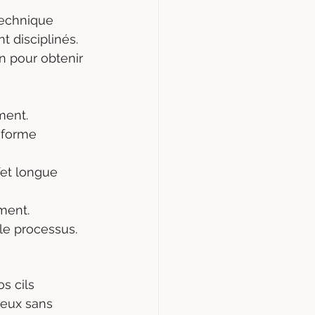
technique 
t disciplinés. 
n pour obtenir 
ement.
 forme 
fet longue 
ement.
 le processus.
s cils 
neux sans 