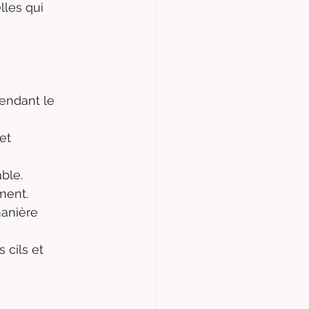
lles qui 
endant le 
et 
able.
ment.
manière 
 cils et 