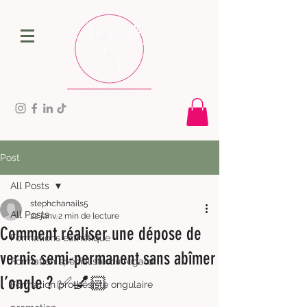
Post
All Posts
stephchanails5
All Posts
22 janv.
2 min de lecture
Comment réaliser une dépose de
Formations esthétique
vernis semi-permanent sans abîmer
Formation spécialiste du regard
l’ongle ? ✅💅🏻
Formation prothésiste ongulaire