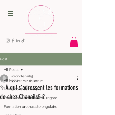
Post
All Posts
stephchanails5
All Posts
9 janv.
2 min de lecture
✨À qui s’adressent les formations
Formations esthétique
de chez Chanails5 ?
Formation spécialiste du regard
Formation prothésiste ongulaire