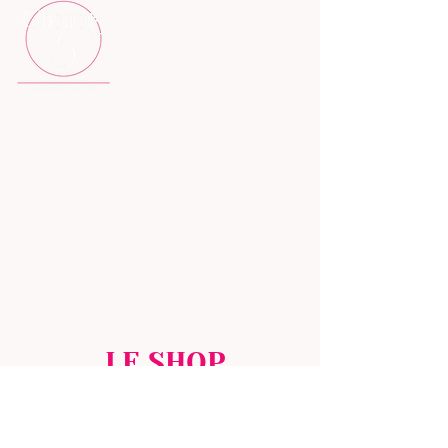
22 rue Sully ; 69006 LYON
tél: 07.66.14.61.41
N°d'activité : 846 919 248 69
E-mail: chanails5formation@gmail.com
SIRET : 90846549500020
ACCUEIL
HISTOIRE
NOS PRODUITS
FORMULES
FORMATIONS EN LIGNE
ACTUALITÉS
DEVENIR MODÈLES
LE SHOP
MON COMPTE
HISTORIQUE D'ACHAT