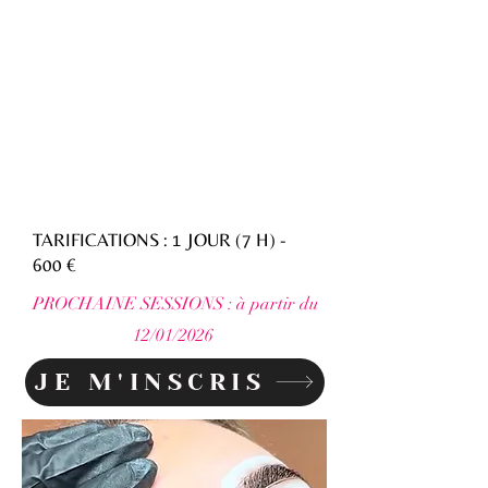
La formation Air Brush sourcils proposée
par Chanails5 Formations à Lyon 6 vous
apprend à maîtriser une technique
moderne et très demandée permettant
d’obtenir des sourcils uniformes,
structurés et naturellement définis.
TARIFICATIONS : 1 JOUR (7 H) -
600 €
PROCHAINE SESSIONS : à partir du
12/01/2026
JE M'INSCRIS