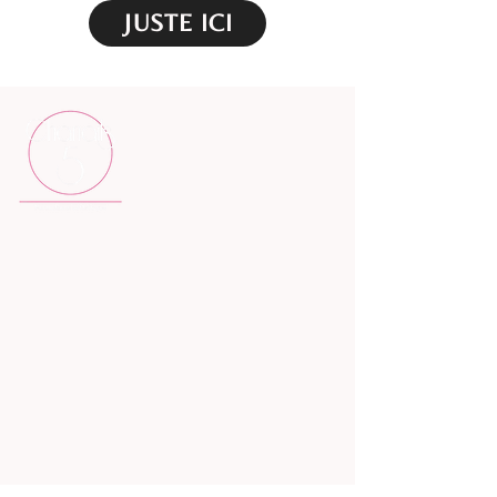
JUSTE ICI
22 rue Sully ; 69006 LYON
tél: 07.66.14.61.41
N°d'activité : 846 919 248 69
E-mail: chanails5formation@gmail.com
SIRET : 90846549500020
ACCUEIL
HISTOIRE
NOS PRODUITS
FORMULES
FORMATIONS EN LIGNE
ACTUALITÉS
DEVENIR MODÈLES